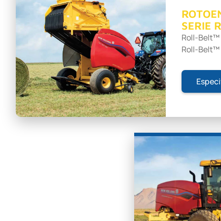
ROTOE
SERIE 
Roll-Belt™ 
Roll-Belt™
Especi