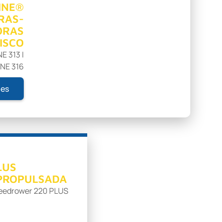
INE®
RAS-
ORAS
ISCO
E 313 |
NE 316
nes
LUS
PROPULSADA
peedrower 220 PLUS