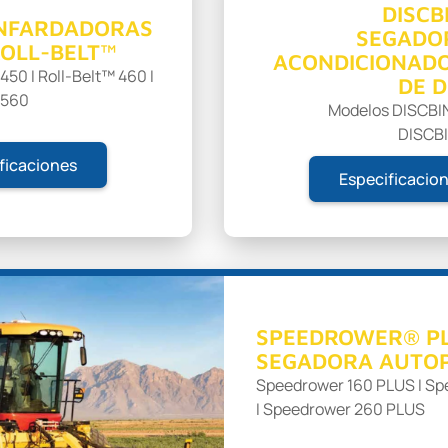
DISCB
NFARDADORAS
SEGADO
ROLL-BELT™
ACONDICIONAD
450 I Roll-Belt™ 460 I
DE D
 560
Modelos DISCBIN
DISCBI
ficaciones
Especificacio
SPEEDROWER® P
SEGADORA AUTO
Speedrower 160 PLUS I S
I Speedrower 260 PLUS