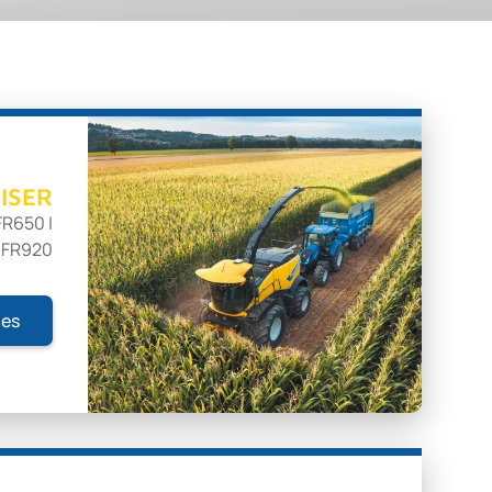
ISER
FR650 |
| FR920
nes