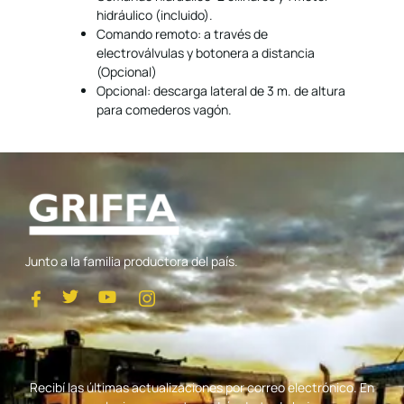
hidráulico (incluido).
Comando remoto: a través de
electroválvulas y botonera a distancia
(Opcional)
Opcional: descarga lateral de 3 m. de altura
para comederos vagón.
Junto a la familia productora del país.
I
T
Y
I
c
w
o
c
o
i
u
o
n
t
t
n
-
t
u
-
f
e
b
i
Recibí las últimas actualizaciones por correo electrónico. En
a
r
e
n