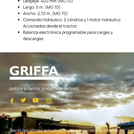
Despeje: 400 mm (MG 70)
Largo: 5 m. (MG 70)
Ancho: 2,72 m. (MG 70)
Comando Hidráulico: 2 cilindros y 1 motor hidráulico.
Accionados desde el tractor.
Balanza electrónica programable para cargas y
descargas.
Junto a la familia productora del país.
I
T
Y
I
c
w
o
c
o
i
u
o
n
t
t
n
-
t
u
-
f
e
b
i
Recibí las últimas actualizaciones por correo electrónico. En