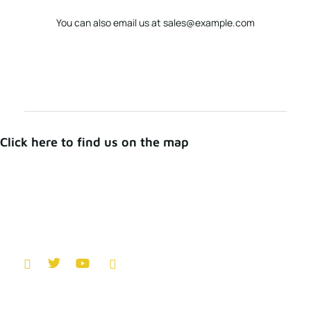
You can also email us at
sales@example.com
Click here to find us on the map
Junto a la familia productora del país.
I
T
Y
I
c
w
o
c
o
i
u
o
n
t
t
n