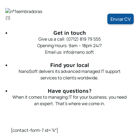
Ir
Sumate a nuestro equipo
al
contenido
Enviar CV
Get in touch
Give us a call: (0712) 819 79 555
Opening Hours: 9am – 18pm 24/7
Email us: info@nano.soft
Find your local
NanoSoft delivers its advanced managed IT support
services to clients worldwide.
Have questions?
When it comes to managing IT for your business, you need
an expert. That’s where we come in.
[contact-form-7 id=”4″]